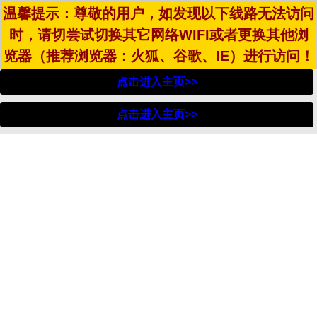
温馨提示：尊敬的用户，如发现以下线路无法访问
时，请切尝试切换其它网络WIFI或者更换其他浏
览器（推荐浏览器：火狐、谷歌、IE）进行访问！
点击进入主页>>
点击进入主页>>